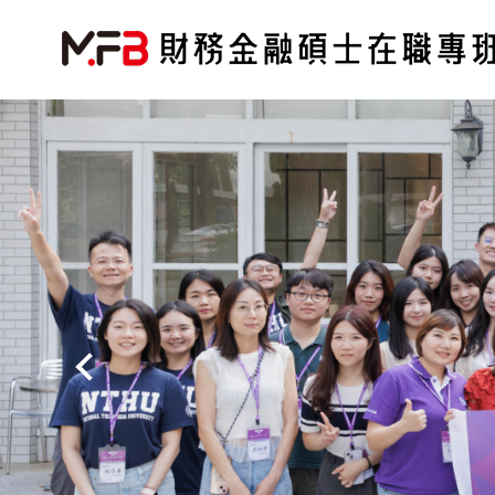
跳
到
主
要
內
容
區