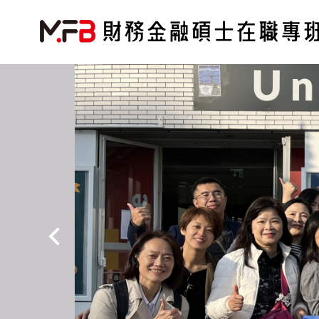
跳
到
主
要
內
容
區