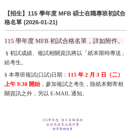
【招生】115 學年度 MFB 碩士在職專班初試合
格名單 (2026-01-21)
115
學年度
MFB
初試合格名單，詳如附件。
§
初試成績、複試相關資訊將以「紙本限時專送」
給考生。
§
本專班複試
(
口試
)
日期：
115
年
2
月
3
日（二）
上午
9:3
0
開始
，參加複試之考生，除紙本郵寄相
關資訊之外，另以
E-MAIL
通知。