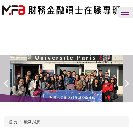
跳
到
主
要
內
容
區
首頁
最新消息