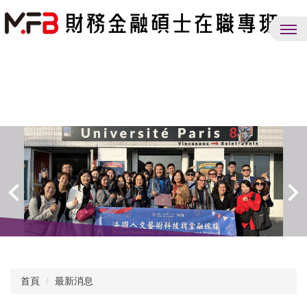
跳
到
主
要
內
容
區
首頁
最新消息