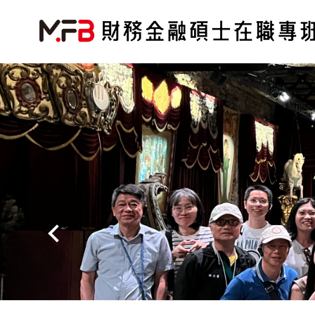
跳
到
主
要
內
容
區