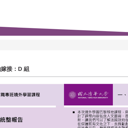
嫁接：D 組