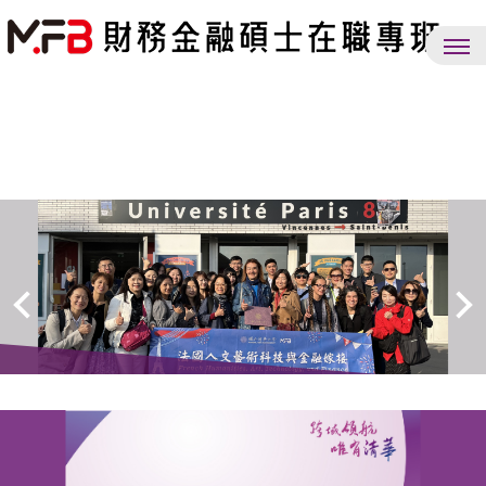
跳
到
主
要
內
容
區